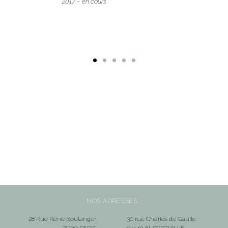
2017 – en cours
NOS ADRESSES
28 Rue René Boulanger
30 rue Charles de Gaulle