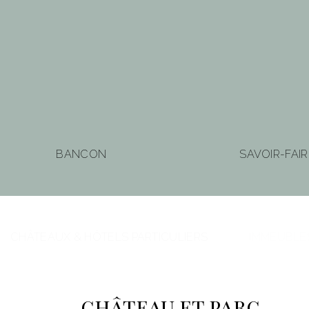
BANCON
SAVOIR-FAIR
CHÂTEAUX & HÔTELS PARTICULIERS
IMMEUBLE
château et parc