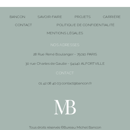
BANCON
SAVOIR-FAIRE
PROJETS
CARRIÈRE
CONTACT
POLITIQUE DE CONFIDENTIALITÉ
MENTIONS LÉGALES
NOS ADRESSES
28 Rue René Boulanger - 75010 PARIS
30 rue Charles de Gaulle - 94140 ALFORTVILLE
CONTACT
01 42 08 40 03 contact@bancon.fr
Tous droits réservés ©Bureau Michel Bancon